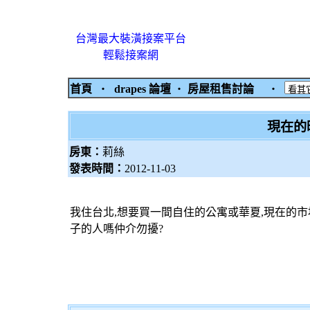
台灣最大裝潢接案平台
輕鬆接案網
首頁
‧
drapes 論壇
‧
房屋租售討論
‧
現在的
房東：
莉絲
發表時間：
2012-11-03
我住台北,想要買一間自住的公寓或華夏,現在的
子的人嗎仲介勿擾?