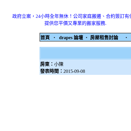
政府立案，24小時全年無休！公司家庭搬遷、合約簽訂有
提供您平價又專業的搬家服務.
首頁
‧
drapes 論壇
‧
房屋租售討論
‧
房東：
小陳
發表時間：
2015-09-08