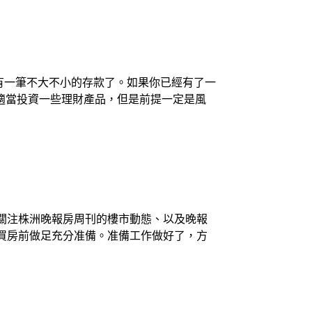
有一筆不大不小的存款了。如果你已經有了一
適當投資一些理財產品，但是前提一定是風
關注株洲晚報房周刊的樓市動態、以及晚報
買房前做足充分准備。准備工作做好了，方