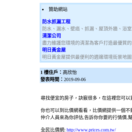
贊助網站
防水抓漏工程
防水、漏水、壁癌、抓漏、屋頂外牆、浴室
清潔公司
盡力維護您環境的清潔為客戶打造最優質的
明日黃金屋
明日黃金屋提供最便利的週邊環境街景地圖
1 樓住戶：
高欣怡
發表時間：
2019-09-06
尋找便宜的房子，訣竅很多，在這裡您可以
你也可以到比價網看看，比價網提供一個不錯
仲介人員來為你評估,告訴你你要的行情價,
全民比價網:
http://www.prices.com.tw/