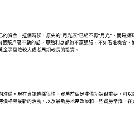
的資金，這個時候，原先的“月光族”已經不再“月光”，而是擁
在儲蓄賬戶裏不動的話，那點利息都跑不贏通脹，不如看准機會，
黃金等風險較大或者周期較長的投資。
期准備。現在資訊傳播很快，買房前做足准備功課很重要，可以
時價格與最新的活動，以及最新房地產政策和一些買房常識，在