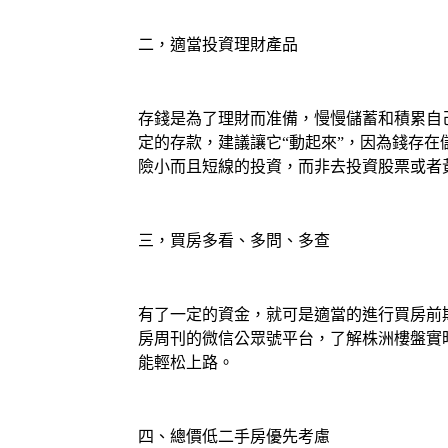
二，適當投資理財產品
存錢是為了理財而准備，慢慢儲蓄和積累自己
定的存款，建議讓它“動起來”，因為錢存
險小而且短線的投資，而非去投資股票或者
三，買房多看、多問、多查
有了一定的資金，就可是適當的進行買房前
房周刊的微信公眾號平台，了解株洲樓盤實
能輕松上路。
四、總價低二手房優先考慮