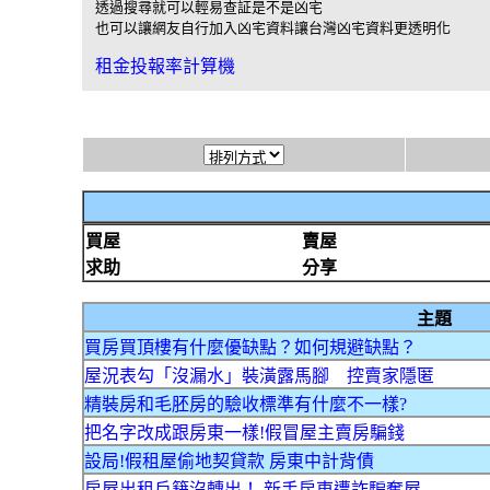
透過搜尋就可以輕易查証是不是凶宅

租金投報率計算機
買屋
賣屋
求助
分享
主題
買房買頂樓有什麼優缺點？如何規避缺點？
屋況表勾「沒漏水」裝潢露馬腳 控賣家隱匿
精裝房和毛胚房的驗收標準有什麼不一樣?
把名字改成跟房東一樣!假冒屋主賣房騙錢
設局!假租屋偷地契貸款 房東中計背債
房屋出租戶籍沒轉出！ 新手房東遭詐騙奪屋