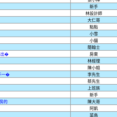
新手
林設計師
大仁哥
點點
小雪
小貓
簡翰士
期出�
房東
林經理
陳小姐
不一�
李先生
蔡先生
上班族
新手
房的
陳大哥
阿凱
菜鳥