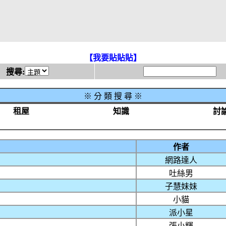
【我要貼貼貼】
搜尋:
※
分 類 搜 尋 ※
租屋
知識
討
作者
網路達人
吐絲男
子慧妹妹
小貓
派小星
張小輝