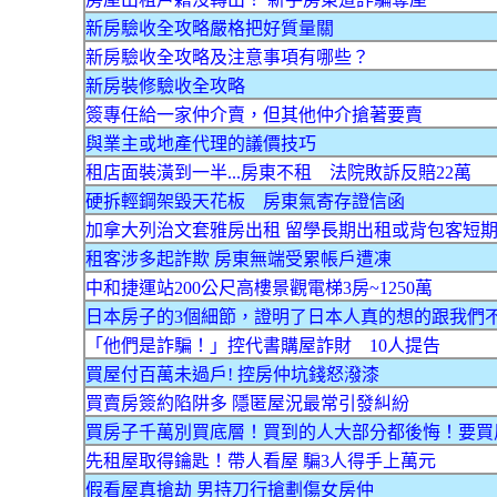
新房驗收全攻略嚴格把好質量關
新房驗收全攻略及注意事項有哪些？
新房裝修驗收全攻略
簽專任給一家仲介賣，但其他仲介搶著要賣
與業主或地產代理的議價技巧
租店面裝潢到一半...房東不租 法院敗訴反賠22萬
硬拆輕鋼架毀天花板 房東氣寄存證信函
加拿大列治文套雅房出租 留學長期出租或背包客短
租客涉多起詐欺 房東無端受累帳戶遭凍
中和捷運站200公尺高樓景觀電梯3房~1250萬
日本房子的3個細節，證明了日本人真的想的跟我們
「他們是詐騙！」控代書購屋詐財 10人提告
買屋付百萬未過戶! 控房仲坑錢怒潑漆
買賣房簽約陷阱多 隱匿屋況最常引發糾紛
買房子千萬別買底層！買到的人大部分都後悔！要買
先租屋取得鑰匙！帶人看屋 騙3人得手上萬元
假看屋真搶劫 男持刀行搶劃傷女房仲