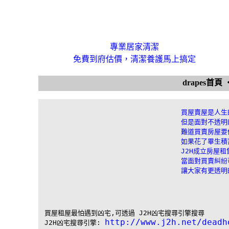
專業居家清潔
免費到府估價，清潔養護馬上搞定
drapes首頁
買屋賣屋是人生
但是面對不透明
難道買賣房屋要
如果花了畢生積
J2H成立房屋
當面對買賣糾紛
讓大家有更透明
買屋租屋最怕遇到凶宅,可透過 J2H凶宅搜尋引擎搜尋

http://www.j2h.net/deadh
J2H凶宅搜尋引擎: 