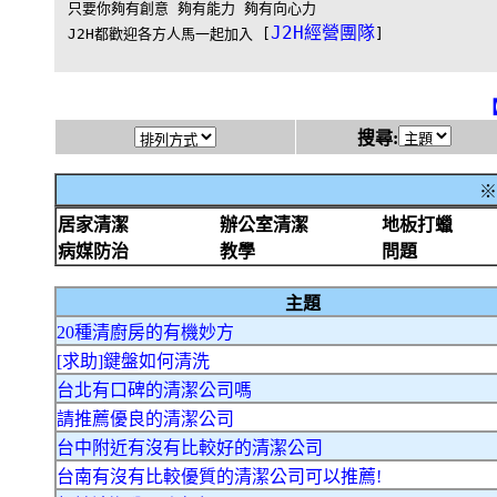
只要你夠有創意 夠有能力 夠有向心力

J2H經營團隊
J2H都歡迎各方人馬一起加入 [
]
搜尋:
※
居家清潔
辦公室清潔
地板打蠟
病媒防治
教學
問題
主題
20種清廚房的有機妙方
[求助]鍵盤如何清洗
台北有口碑的清潔公司嗎
請推薦優良的清潔公司
台中附近有沒有比較好的清潔公司
台南有沒有比較優質的清潔公司可以推薦!