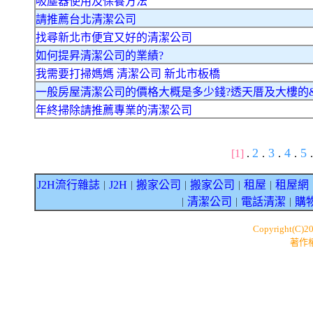
吸塵器使用及保養方法
請推薦台北清潔公司
找尋新北市便宜又好的清潔公司
如何提昇清潔公司的業績?
我需要打掃媽媽 清潔公司 新北市板橋
一般房屋清潔公司的價格大概是多少錢?透天厝及大樓的
年終掃除請推薦專業的清潔公司
2
3
4
5
[1]
.
.
.
.
.
J2H流行雜誌
J2H
搬家公司
搬家公司
租屋
租屋網
｜
｜
｜
｜
｜
清潔公司
電話清潔
購
｜
｜
｜
Copyright(C)2
著作