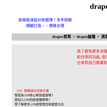
dra
房屋裝潢設計新選擇！多年經驗
細膩打造，，價格合理
drapes首頁
‧
drapes論壇
‧
清
為了避免更多消毒
和分享的功能, 
分享到自己臉書
J2H 螞蟻雄兵成長計畫
想成為J2H核心幹部成員嗎?

想加入J2H的經營團隊嗎?

想了解更多j2h經營理念和經營方向
