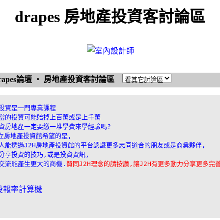
drapes 房地產投資客討論區
rapes論壇
‧
房地產投資客討論區
投資是一門專業課程

當的投資可能賠掉上百萬或是上千萬

資房地產一定要繳一堆學費來學經驗嗎?

成立房地產投資館希望的是,

人能透過J2H房地產投資館的平台認識更多志同道合的朋友或是商業夥伴, 

分享投資的技巧,或是投資資訊,

交流能產生更大的商機.
贊同J2H理念的請按讚,讓J2H有更多動力分享更多完
投報率計算機