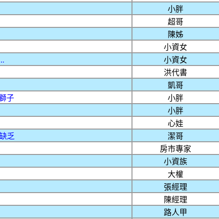
小胖
超哥
陳姊
小資女
.
小資女
洪代書
凱哥
獅子
小胖
小胖
心娃
缺乏
潔哥
房市專家
小資族
大權
張經理
陳經理
路人甲