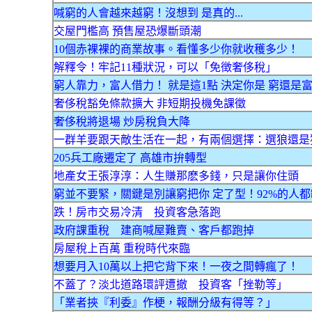
喊窮的人會越來越窮！沒想到 是真的...
交屋門檻高 預售屋恐爆斷頭潮
10個赤裸裸的商業故事。看懂多少你就收穫多少！
解釋令！牢記11種狀況，可以「免徴奢侈稅」
窮人靠力，富人借力！ 就是這1點 決定你是 窮還是富.
奢侈稅豁免條款擴大 非短期投機免課徵
奢侈稅將退場 炒房稅負大降
一群羊要跟天敵生活在一起，有兩個選擇：選狼還是
205兵工廠遷定了 高雄市拚轉型
地產女王張淳淳：人生賺那麽多錢，只是讓你住頭
窮並不要緊，關鍵是別讓窮把你 定了型！92%的人都
跌！房市交易冷清 投資客急落跑
政府課重稅 建商喊屋難賣、客戶都跑掉
房屋稅上百萬 重稅時代來臨
想要月入10萬以上把它背下來！一夜之間轉瘋了！
不蓋了？淡北道路環評遭撤 投資客「挫勒等」
「業者挾『利委』作梗，報酬分級有得等？」