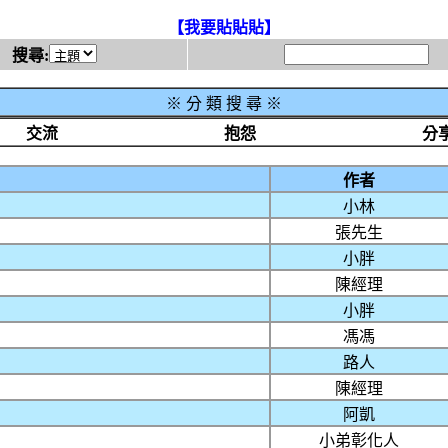
【我要貼貼貼】
搜尋:
※
分 類 搜 尋 ※
交流
抱怨
分
作者
小林
張先生
小胖
陳經理
小胖
馮馮
路人
陳經理
阿凱
小弟彰化人