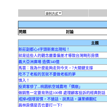
問題
討論
主題
新莊副都心4字頭新案出現啦！
就是這些人的觀念嚴重偏差才導致台灣畸形房價
義大亞洲廣場 造價340億
馬雲：我為什麼能夠走到今天，7大關鍵支撐
吃不了老板的苦就不要做老板的夢
慎入！
投資客慘了...桃園航空城農地「價崩」
做銷售一定要背熟這100條 處理顧客投訴的經典對話
戒掉4個壞習慣，不搶話、說真話，讓業績翻紅
員林房價是否也要打一下?