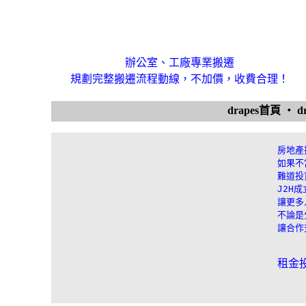
辦公室、工廠專業搬遷
規劃完整搬遷流程動線，不加價，收費合理！
drapes首頁
‧
d
房地產
如果不
難道投
J2H
讓更多
不論是
讓合作
租金