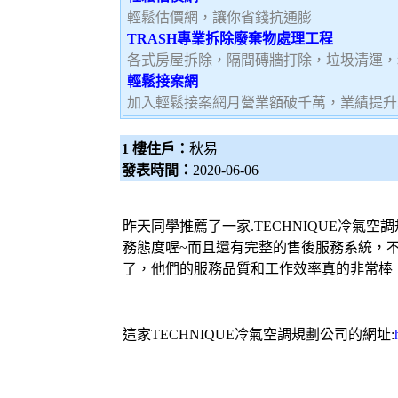
輕鬆估價網，讓你省錢抗通膨
TRASH專業拆除廢棄物處理工程
各式房屋拆除，隔間磚牆打除，垃圾清運，
輕鬆接案網
加入輕鬆接案網月營業額破千萬，業績提升5
1 樓住戶：
秋易
發表時間：
2020-06-06
昨天同學推薦了一家.TECHNIQUE
冷氣
空調
務態度喔~而且還有完整的售後服務系統，
了，他們的服務品質和工作效率真的非常棒
這家TECHNIQUE
冷氣
空調
規劃公司的網址: