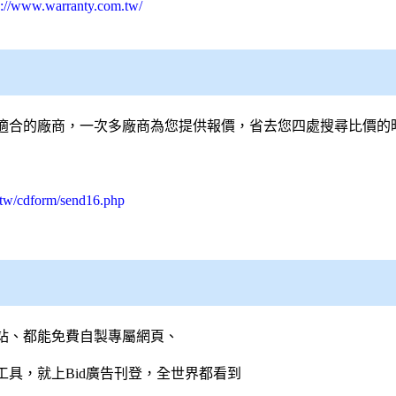
s://www.warranty.com.tw/
適合的廠商，一次多廠商為您提供報價，省去您四處搜尋比價的
.tw/cdform/send16.php
站、都能免費自製專屬網頁、
具，就上Bid廣告刊登，全世界都看到