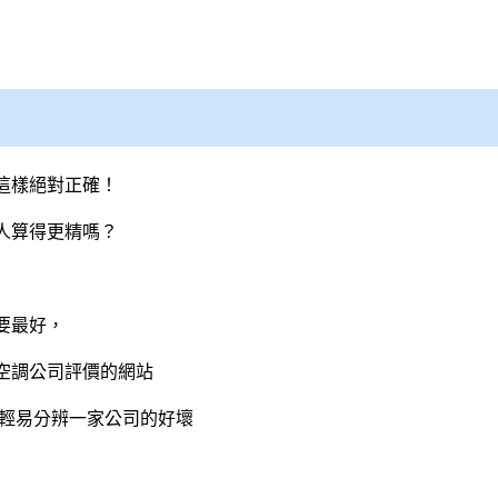
這樣絕對正確！
人算得更精嗎？
要最好，
空調公司評價的網站
可輕易分辨一家公司的好壞