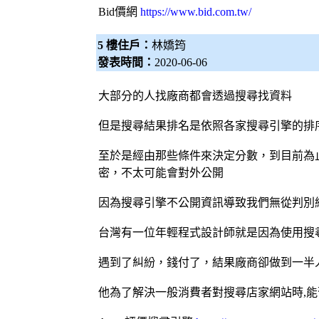
Bid價網
https://www.bid.com.tw/
5 樓住戶：
林嬌筠
發表時間：
2020-06-06
大部分的人找廠商都會透過搜尋找資料
但是搜尋結果排名是依照各家
搜尋引擎
的排
至於是經由那些條件來決定分數，到目前為
密，不太可能會對外公開
因為
搜尋引擎
不公開資訊導致我們無從判別
台灣有一位年輕程式
設計師
就是因為使用
搜
遇到了糾紛，錢付了，結果廠商卻做到一半
他為了解決一般消費者對搜尋店家網站時,