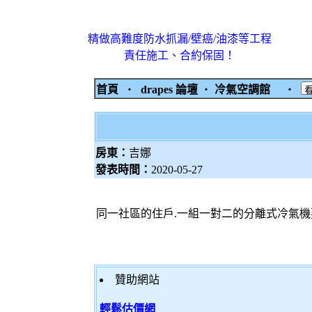
精做高難度防水抓漏/壁癌/油漆等工程
責任施工、合約保固！
首頁
‧
drapes 論壇
‧
冷氣空調館
‧
房東：
吉娜
發表時間：
2020-05-27
同一社區的住戶.一組一對二的分離式冷氣機要
贊助網站
輕鬆估價網