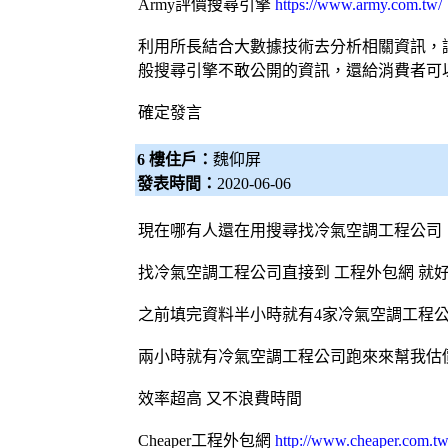
Army評價
搜尋引擎
https://www.army.com.tw/
利用所長結合大數據技術去分析相關資訊，
般
搜尋引擎
不敢公開的資訊，還給消費者可
確定發言
6 樓住戶：
魏仰屏
發表時間：
2020-06-06
現在哪有人還在用搜尋找
冷氣
空調
工程公司
找
冷氣
空調
工程公司直接到 工程
外包網
就
之前填完資料半小時就有4家
冷氣
空調
工程
兩小時就有
冷氣
空調
工程公司跑來來幫我估
效率超高 又不浪費時間
Cheaper工程
外包網
http://www.cheaper.com.tw