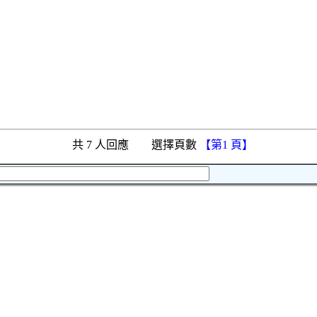
共 7 人回應 選擇頁數
【第1 頁】