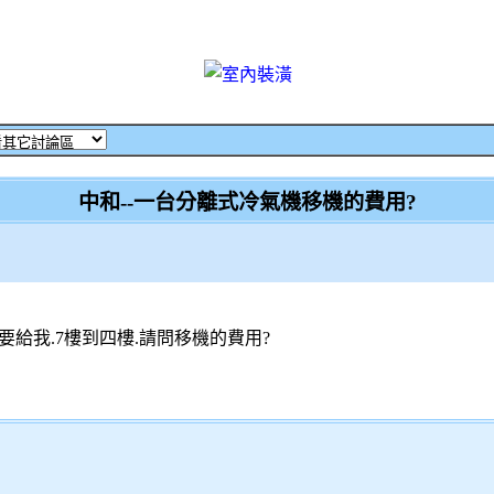
中和--一台分離式冷氣機移機的費用?
給我.7樓到四樓.請問移機的費用?