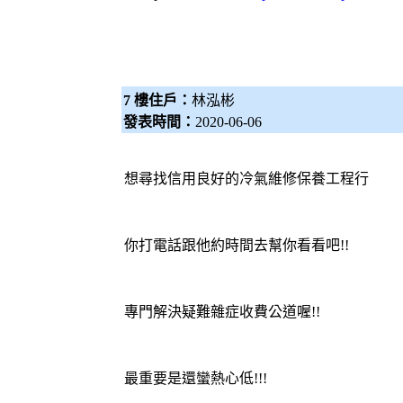
7 樓住戶：
林泓彬
發表時間：
2020-06-06
想尋找信用良好的冷氣維修保養工程行
你打電話跟他約時間去幫你看看吧!!
專門解決疑難雜症收費公道喔!!
最重要是還蠻熱心低!!!