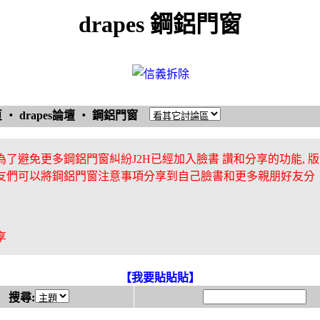
drapes 鋼鋁門窗
頁
‧
drapes論壇
‧
鋼鋁門窗
為了避免更多鋼鋁門窗糾紛J2H已經加入臉書 讚和分享的功能, 版
友們可以將鋼鋁門窗注意事項分享到自己臉書和更多親朋好友分
享
【我要貼貼貼】
搜尋: