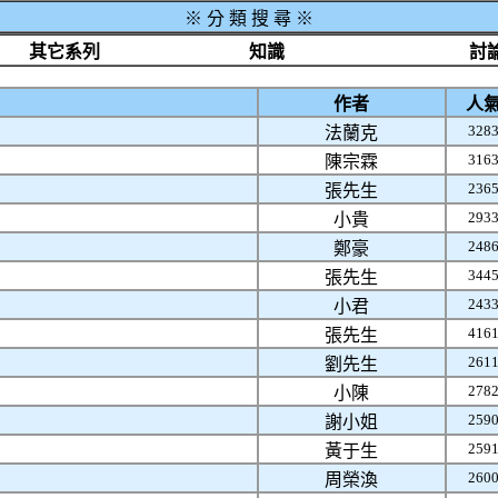
※
分 類 搜 尋 ※
其它系列
知識
討
作者
人
328
法蘭克
316
陳宗霖
236
張先生
293
小貴
248
鄭豪
344
張先生
243
小君
416
張先生
261
劉先生
278
小陳
259
謝小姐
259
黃于生
260
周榮渙