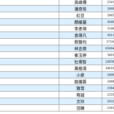
254
吳峰傳
266
潘奇琰
268
紅豆
304
顏維蓮
310
李彥璋
361
袁瑋凡
5733
蔡雅均
6569
林志傑
360
崔玉婷
2465
杜偉智
3401
黃樹清
260
小麥
246
姚儀蓉
258
雅雪
255
宥誠
263
文玲
236
羽臻