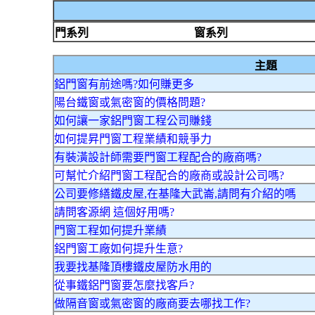
門系列
窗系列
主題
鋁門窗有前途嗎?如何賺更多
陽台鐵窗或氣密窗的價格問題?
如何讓一家鋁門窗工程公司賺錢
如何提昇門窗工程業績和競爭力
有裝潢設計師需要門窗工程配合的廠商嗎?
可幫忙介紹門窗工程配合的廠商或設計公司嗎?
公司要修繕鐵皮屋,在基隆大武崙,請問有介紹的嗎
請問客源網 這個好用嗎?
門窗工程如何提升業績
鋁門窗工廠如何提升生意?
我要找基隆頂樓鐵皮屋防水用的
從事鐵鋁門窗要怎麼找客戶?
做隔音窗或氣密窗的廠商要去哪找工作?