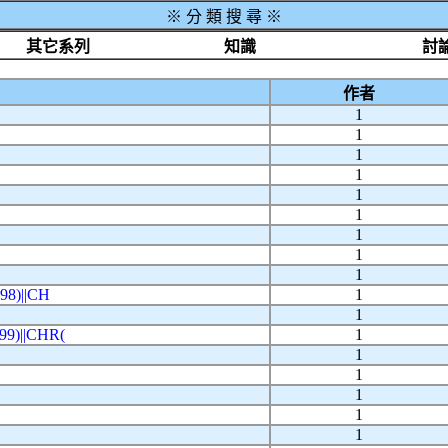
※
分 類 搜 尋 ※
其它系列
知識
討
作者
1
1
1
1
1
1
1
1
1
8)||CH
1
1
9)||CHR(
1
1
1
1
1
1