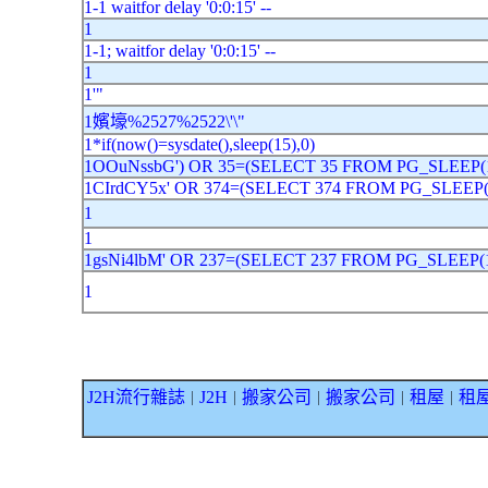
1-1 waitfor delay '0:0:15' --
1
1-1; waitfor delay '0:0:15' --
1
1'"
1嬪壕%2527%2522\'\"
1*if(now()=sysdate(),sleep(15),0)
1OOuNssbG') OR 35=(SELECT 35 FROM PG_SLEEP(1
1CIrdCY5x' OR 374=(SELECT 374 FROM PG_SLEEP(1
1
1
1gsNi4lbM' OR 237=(SELECT 237 FROM PG_SLEEP(1
1
J2H流行雜誌
J2H
搬家公司
搬家公司
租屋
租
｜
｜
｜
｜
｜