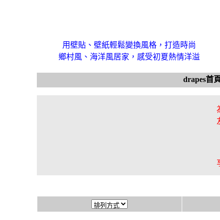
用壁貼、壁紙輕鬆變換風格，打造時尚
鄉村風、海洋風居家，感受初夏熱情洋溢
drapes首