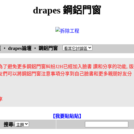
drapes 鋼鋁門窗
頁
‧
drapes論壇
‧
鋼鋁門窗
為了避免更多鋼鋁門窗糾紛J2H已經加入臉書 讚和分享的功能, 版
友們可以將鋼鋁門窗注意事項分享到自己臉書和更多親朋好友分
享
【我要貼貼貼】
搜尋: