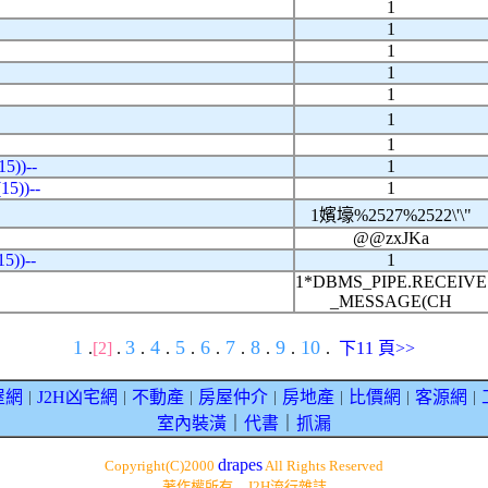
1
1
1
1
1
1
1
5))--
1
5))--
1
1嬪壕%2527%2522\'\"
@@zxJKa
5))--
1
1*DBMS_PIPE.RECEIVE
_MESSAGE(CH
1
3
4
5
6
7
8
9
10
.
[2]
.
.
.
.
.
.
.
.
.
下11 頁>>
屋網
J2H凶宅網
不動產
房屋仲介
房地產
比價網
客源網
｜
｜
｜
｜
｜
｜
｜
室內裝潢
｜
代書
｜
抓漏
drapes
Copyright(C)2000
All Rights Reserved
著作權所有 J2H流行雜誌