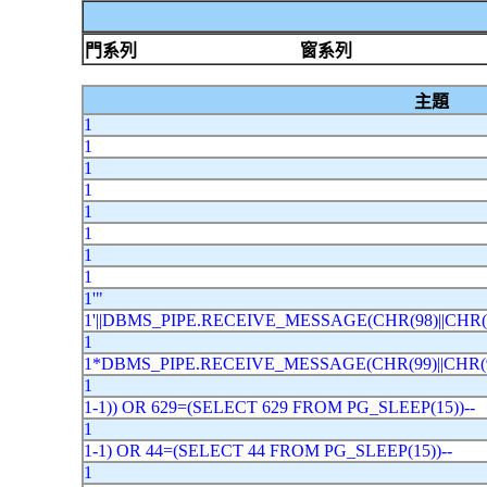
門系列
窗系列
主題
1
1
1
1
1
1
1
1
1'"
1'||DBMS_PIPE.RECEIVE_MESSAGE(CHR(98)||CHR(9
1
1*DBMS_PIPE.RECEIVE_MESSAGE(CHR(99)||CHR(9
1
1-1)) OR 629=(SELECT 629 FROM PG_SLEEP(15))--
1
1-1) OR 44=(SELECT 44 FROM PG_SLEEP(15))--
1