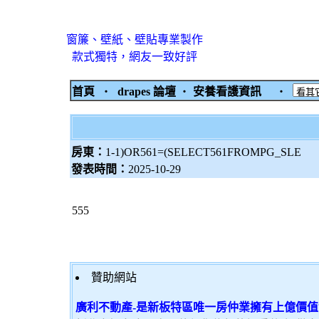
窗簾、壁紙、壁貼專業製作
款式獨特，網友一致好評
首頁
‧
drapes 論壇
‧
安養看護資訊
‧
房東：
1-1)OR561=(SELECT561FROMPG_SLE
發表時間：
2025-10-29
555
贊助網站
廣利不動產-是新板特區唯一房仲業擁有上億價