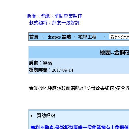
窗簾、壁紙、壁貼專業製作
款式獨特，網友一致好評
首頁
‧
drapes 論壇
‧
地坪工程
‧
桃園--金鋼
房東：
運福
發表時間：
2017-09-14
金鋼砂地坪應該較耐磨吧?但防滑效果如何?適合做
贊助網站
廣利不動產-是新板特區唯一房仲業擁有上億價