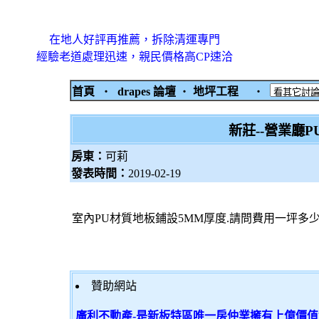
在地人好評再推薦，拆除清運專門
經驗老道處理迅速，親民價格高CP速洽
首頁
‧
drapes 論壇
‧
地坪工程
‧
新莊--營業廳
房東：
可莉
發表時間：
2019-02-19
室內PU材質地板鋪設5MM厚度.請問費用一坪多少
贊助網站
廣利不動產-是新板特區唯一房仲業擁有上億價