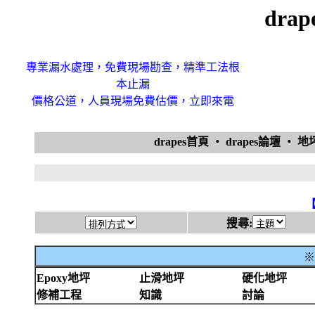
dra
專業漏水處理，免費現場勘查，精準工法根
本止漏
價格公道，人員現場免費估價，立即來電
drapes首頁
‧
drapes論壇
‧
地
搜尋:
※
Epoxy地坪
止滑地坪
硬化地坪
修補工程
知識
討論