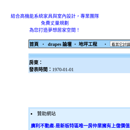
結合高機能系統家具與室內設計，專業團隊
免費丈量規劃
為您打造夢想居家空間！
首頁
‧
drapes 論壇
‧
地坪工程
‧
房東：
發表時間：
1970-01-01
贊助網站
廣利不動產-是新板特區唯一房仲業擁有上億價